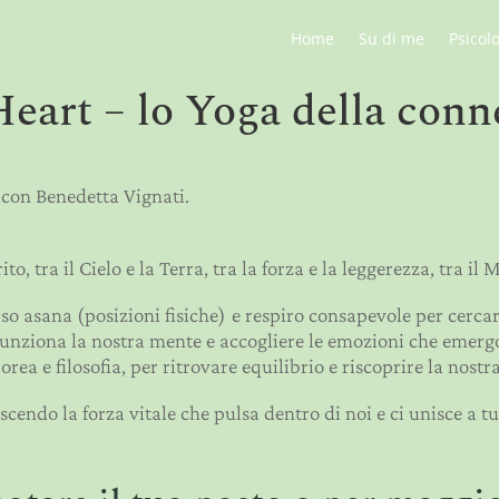
Home
Su di me
Psicol
eart – lo Yoga della conn
 con Benedetta Vignati.
ito, tra il Cielo e la Terra, tra la forza e la leggerezza, tra il
o asana (posizioni fisiche) e respiro consapevole per cerca
funziona la nostra mente e accogliere le emozioni che emerg
rea e filosofia, per ritrovare equilibrio e riscoprire la nostr
endo la forza vitale che pulsa dentro di noi e ci unisce a tu