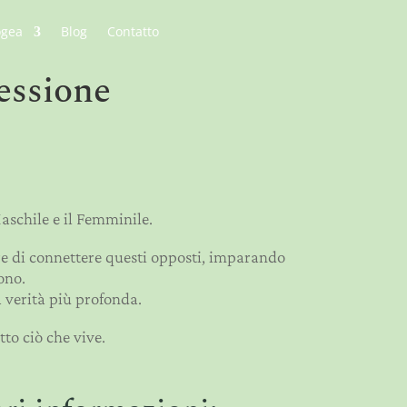
ogea
Blog
Contatto
essione
 Maschile e il Femminile.
re di connettere questi opposti, imparando
ono.
a verità più profonda.
tto ciò che vive.