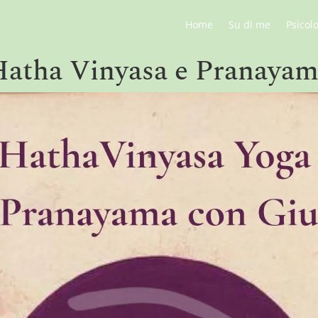
Home
Su di me
Psicol
atha Vinyasa e Pranaya